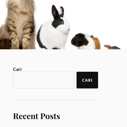
Cari
CARI
Recent Posts