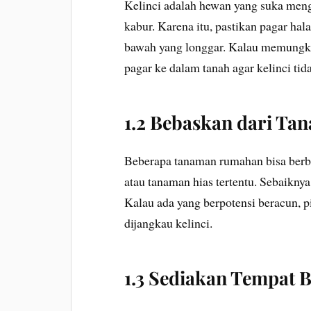
Kelinci adalah hewan yang suka mengg
kabur. Karena itu, pastikan pagar hal
bawah yang longgar. Kalau memungkin
pagar ke dalam tanah agar kelinci tid
1.2 Bebaskan dari Ta
Beberapa tanaman rumahan bisa berbaha
atau tanaman hias tertentu. Sebaikny
Kalau ada yang berpotensi beracun, pi
dijangkau kelinci.
1.3 Sediakan Tempat 