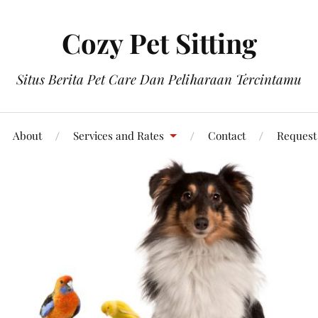
Cozy Pet Sitting
Situs Berita Pet Care Dan Peliharaan Tercintamu
About
Services and Rates
Contact
Request 