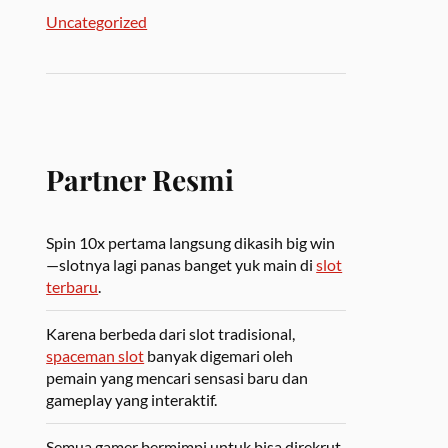
Uncategorized
Partner Resmi
Spin 10x pertama langsung dikasih big win
—slotnya lagi panas banget yuk main di
slot
terbaru
.
Karena berbeda dari slot tradisional,
spaceman slot
banyak digemari oleh
pemain yang mencari sensasi baru dan
gameplay yang interaktif.
Semua gamer bermimpi untuk bisa direkrut