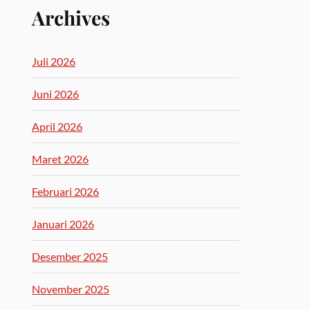
Archives
Juli 2026
Juni 2026
April 2026
Maret 2026
Februari 2026
Januari 2026
Desember 2025
November 2025