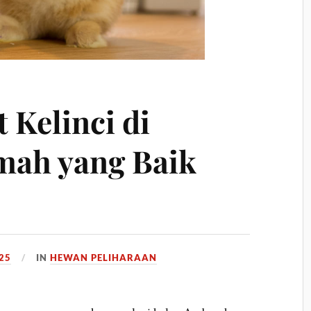
 Kelinci di
ah yang Baik
25
IN
HEWAN PELIHARAAN