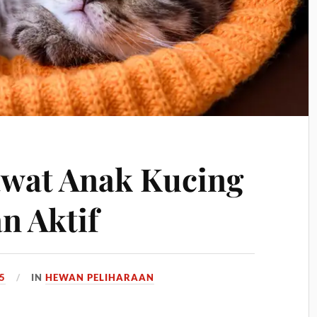
awat Anak Kucing
n Aktif
5
IN
HEWAN PELIHARAAN