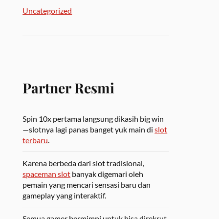
Uncategorized
Partner Resmi
Spin 10x pertama langsung dikasih big win
—slotnya lagi panas banget yuk main di
slot
terbaru
.
Karena berbeda dari slot tradisional,
spaceman slot
banyak digemari oleh
pemain yang mencari sensasi baru dan
gameplay yang interaktif.
Semua gamer bermimpi untuk bisa direkrut