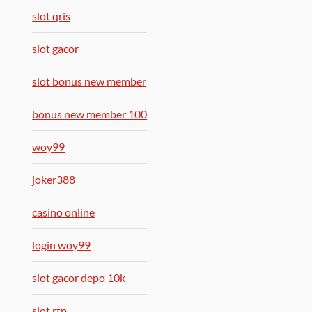
slot qris
slot gacor
slot bonus new member
bonus new member 100
woy99
joker388
casino online
login woy99
slot gacor depo 10k
slot rtp