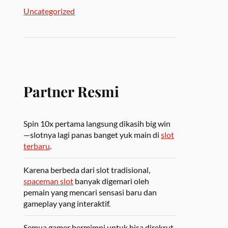
Uncategorized
Partner Resmi
Spin 10x pertama langsung dikasih big win
—slotnya lagi panas banget yuk main di
slot
terbaru
.
Karena berbeda dari slot tradisional,
spaceman slot
banyak digemari oleh
pemain yang mencari sensasi baru dan
gameplay yang interaktif.
Semua gamer bermimpi untuk bisa direkrut