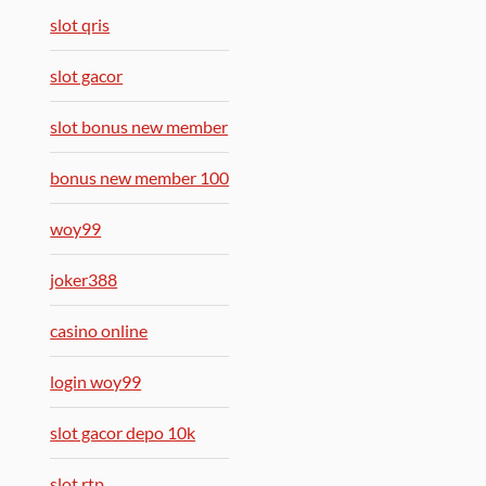
slot qris
slot gacor
slot bonus new member
bonus new member 100
woy99
joker388
casino online
login woy99
slot gacor depo 10k
slot rtp