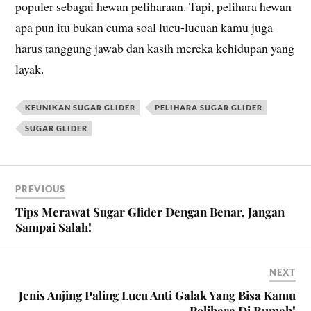
populer sebagai hewan peliharaan. Tapi, pelihara hewan
apa pun itu bukan cuma soal lucu-lucuan kamu juga
harus tanggung jawab dan kasih mereka kehidupan yang
layak.
KEUNIKAN SUGAR GLIDER
PELIHARA SUGAR GLIDER
SUGAR GLIDER
PREVIOUS
Tips Merawat Sugar Glider Dengan Benar, Jangan
Sampai Salah!
NEXT
Jenis Anjing Paling Lucu Anti Galak Yang Bisa Kamu
Pelihara Di Rumah!