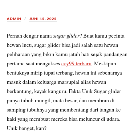
ADMIN
JUNI 15, 2025
Pernah dengar nama
sugar glider
? Buat kamu pecinta
hewan lucu, sugar glider bisa jadi salah satu hewan
peliharaan yang bikin kamu jatuh hati sejak pandangan
pertama saat mengakses
coy99 terbaru
. Meskipun
bentuknya mirip tupai terbang, hewan ini sebenarnya
masuk dalam keluarga marsupial alias hewan
berkantung, kayak kanguru. Fakta Unik Sugar glider
punya tubuh mungil, mata besar, dan membran di
samping tubuhnya yang membentang dari tangan ke
kaki yang membuat mereka bisa meluncur di udara.
Unik banget, kan?