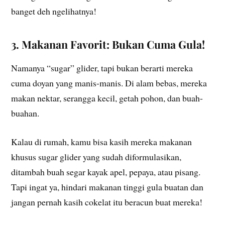
banget deh ngelihatnya!
3. Makanan Favorit: Bukan Cuma Gula!
Namanya “sugar” glider, tapi bukan berarti mereka
cuma doyan yang manis-manis. Di alam bebas, mereka
makan nektar, serangga kecil, getah pohon, dan buah-
buahan.
Kalau di rumah, kamu bisa kasih mereka makanan
khusus sugar glider yang sudah diformulasikan,
ditambah buah segar kayak apel, pepaya, atau pisang.
Tapi ingat ya, hindari makanan tinggi gula buatan dan
jangan pernah kasih cokelat itu beracun buat mereka!