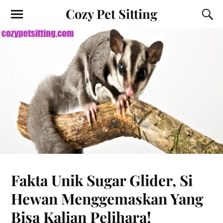
Cozy Pet Sitting
Fakta Unik Sugar Glider, Si
Hewan Menggemaskan Yang
Bisa Kalian Pelihara!