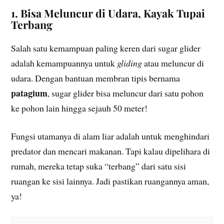
1. Bisa Meluncur di Udara, Kayak Tupai
Terbang
Salah satu kemampuan paling keren dari sugar glider
adalah kemampuannya untuk
gliding
atau meluncur di
udara. Dengan bantuan membran tipis bernama
patagium
, sugar glider bisa meluncur dari satu pohon
ke pohon lain hingga sejauh 50 meter!
Fungsi utamanya di alam liar adalah untuk menghindari
predator dan mencari makanan. Tapi kalau dipelihara di
rumah, mereka tetap suka “terbang” dari satu sisi
ruangan ke sisi lainnya. Jadi pastikan ruangannya aman,
ya!